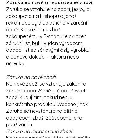
Záruka na nové a repasované zboží
Záruka se vztahuje na zboží, jež bylo
zakoupeno na E-shopu a jehož
reklamace byla uplatněna v záruční
době. Ke každému zboží
zakoupenému v E-shopu je přiložen
záruční list, byl-li vydán výrobcem,
dodací list se sériovými čísly výrobku
a daňový doklad - faktura nebo
účtenka.
Záruka na nové zboží
Na nové zboží se vztahuje zákonná
záruční doba 24 měsíců od převzetí
zboží Kupujícím, pokud není u
konkrétního produktu uvedeno jinak.
Záruka se nevztahuje na běžné
opotřebení zboží způsobené jeho
používáním.
Záruka na repasované zboží