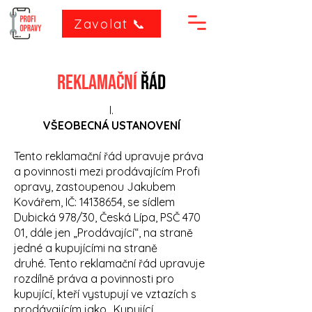
Zavolat 📞
REKLAMAČNÍ
ŘÁD
I.
VŠEOBECNÁ USTANOVENÍ
Tento reklamační řád upravuje práva
a povinnosti mezi prodávajícím Profi
opravy, zastoupenou Jakubem
Kovářem, IČ:
14138654
, se sídlem
Dubická 978/30, Česká Lípa, PSČ 470
01, dále jen „Prodávající“, na straně
jedné a kupujícími na straně
druhé.
Tento reklamační řád upravuje
rozdílně práva a povinnosti pro
kupující, kteří vystupují ve vztazích s
prodávajícím jako „Kupující