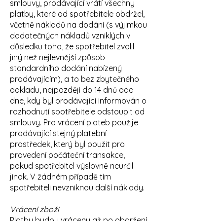
smlouvy, prodávající vrátí všechny
platby, které od spotřebitele obdržel,
včetně nákladů na dodání (s výjimkou
dodatečných nákladů vzniklých v
důsledku toho, že spotřebitel zvolil
jiný než nejlevnější způsob
standardního dodání nabízený
prodávajícím), a to bez zbytečného
odkladu, nejpozději do 14 dnů ode
dne, kdy byl prodávající informován o
rozhodnutí spotřebitele odstoupit od
smlouvy. Pro vrácení plateb použije
prodávající stejný platební
prostředek, který byl použit pro
provedení počáteční transakce,
pokud spotřebitel výslovně neurčil
jinak. V žádném případě tím
spotřebiteli nevzniknou další náklady.
Vrácení zboží
Platby budou vráceny až po obdržení