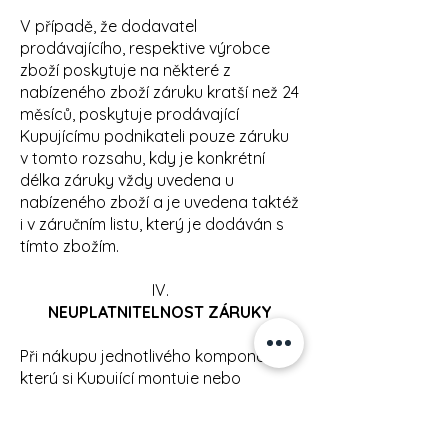
V případě, že dodavatel
prodávajícího, respektive výrobce
zboží poskytuje na některé z
nabízeného zboží záruku kratší než 24
měsíců, poskytuje prodávající
Kupujícímu podnikateli pouze záruku
v tomto rozsahu, kdy je konkrétní
délka záruky vždy uvedena u
nabízeného zboží a je uvedena taktéž
i v záručním listu, který je dodáván s
tímto zbožím.
IV.
NEUPLATNITELNOST ZÁRUKY
Při nákupu jednotlivého komponentu,
který si Kupující montuje nebo
instaluje do svého zařízení sám,
neodpovídají Profi opravy za jeho
kompatibilitu s komponenty v zařízení