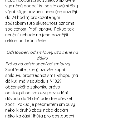
nebo neobdržel se zásilkou správně
vyplněný dodací list se sériovými čísly
výrobků, je povinen ihned (nejpozději
do 24 hodin) prokazatelným
způsobem tuto skutečnost oznámit
společnosti Profi opravy. Pokud tak
neučiní, nebude na jeho pozdější
reklamaci brán zřetel.
Odstoupení od smlouvy uzavřené na
dálku
Právo na odstoupení od smlouvy
Spotřebitel, který uzavřel kupní
smlouvu prostřednictvím E-shopu (na
dálku), má v souladu s § 1829
občanského zákoníku právo
odstoupit od smlouvy bez udání
důvodu do 14 dnů ode dne převzetí
zboží. Pokud je předmětem smlouvy
několik druhů zboží nebo dodání
několika částí, lhůta pro odstoupení